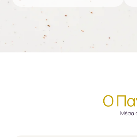
Ο Πα
Μέσα α