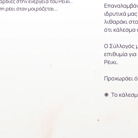
ρδιές στην ενέργεια του Ρέικι..
Επαναλαμβάνο
πη ρέει όταν μοιράζεται...
ιδρυτικά μας
λιθαράκι στο
ότι κάλεσμα 
Ο Σύλλογός μ
επιθυμία για
Ρέικι.
Προχωράει ό
❋ Το κάλεσμ