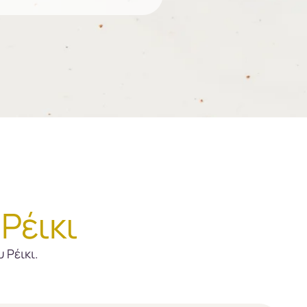
Ρέικι
 Ρέικι.