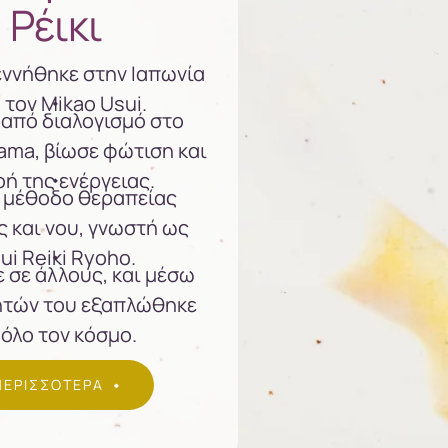
Ρέικι
γεννήθηκε στην Ιαπωνία
 τον Mikao Usui.
από διαλογισμό στο
ama, βίωσε φώτιση και
οή της ενέργειας.
 μέθοδο θεραπείας
 και νου, γνωστή ως
ui Reiki Ryoho.
ε σε άλλους, και μέσω
ητών του εξαπλώθηκε
 όλο τον κόσμο.
ΠΕΡΙΣΣΟΤΕΡΑ