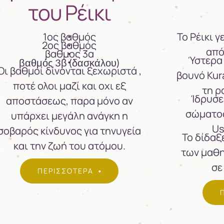
του Ρέικι
1ος βαθμός
Το Ρέικι 
2ος βαθμός
από
βαθμος 3α
Ύστερα 
βαθμός 3β (δασκάλου)
Οι βαθμοί δίνονται ξεχωριστά ,
βουνό Kur
ποτέ ολοι μαζί και οχι εξ
τη ρ
Ίδρυσε
αποστάσεως, παρα μόνο αν
σώματος
υπάρχει μεγάλη ανάγκη η
Us
σοβαρός κίνδυνος για τηνυγεία
Το δίδαξ
και την ζωή του ατόμου.
των μαθ
σε
ΠΕΡΙΣΣΟΤΕΡΑ