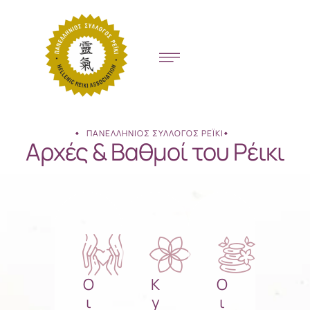
ΠΑΝΕΛΛΉΝΙΟΣ ΣΎΛΛΟΓΟΣ ΡΈΙΚΙ
Αρχές & Βαθμοί του Ρέικι
O
K
Ο
ι
y
ι