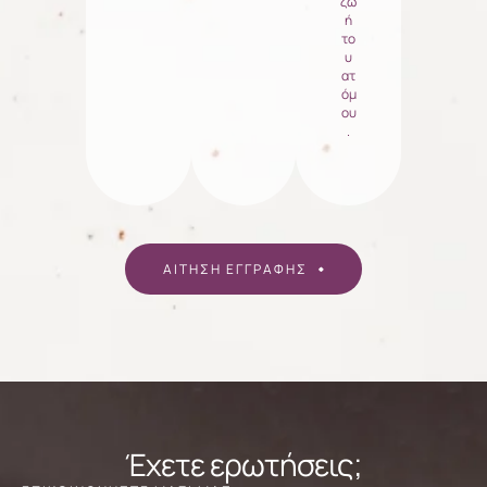
ζω
ή
το
υ
ατ
όμ
ου
.
ΑΙΤΗΣΗ ΕΓΓΡΑΦΗΣ
Έχετε ερωτήσεις;