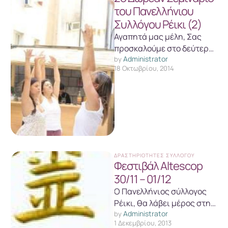
του Πανελλήνιου
Συλλόγου Ρέικι (2)
Αγαπητά μας μέλη, Σας
προσκαλούμε στο δεύτερο
Administrator
δωρεάν σεμινάριο του
by 
18 Οκτωβρίου, 2014
Συλλόγου μας το Σάββατο 8
Νοεμβρίου 2014 και …
ΔΡΑΣΤΗΡΙΌΤΗΤΕΣ ΣΥΛΛΌΓΟΥ
Φεστιβάλ Altescop
30/11 – 01/12
Ο Πανελλήνιος σύλλογος
Ρέικι, θα λάβει μέρος στην
Administrator
Alterscope, την έκθεση για
by 
1 Δεκεμβρίου, 2013
έναν εναλλακτικό και