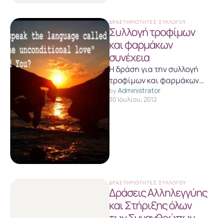
ΔΡΑΣΤΗΡΙΌΤΗΤΕΣ ΣΥΛΛΌΓΟΥ
Συλλογή τροφίμων
και φαρμάκων
συνέχεια
Η δράση για την συλλογή
τροφίμων και φαρμάκων
Administrator
για τους συνανθρώπους
by 
30 Ιουλίου, 2012
μας ολοκληρώθηκε ως
εκδήλωση. Ευχαριστούμε
όσους συμμετείχαν …
ΔΡΑΣΤΗΡΙΌΤΗΤΕΣ ΣΥΛΛΌΓΟΥ
Δράσεις Αλληλεγγύης
και Στήριξης όλων