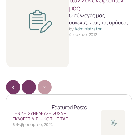
των Συνανθρώπων
μας
Ο σύλλογός μας
συνεχίζοντας τις δράσεις
Administrator
αλληλεγγύης και στήριξης
by 
4 Ιουλίου, 2012
όλων των συνανθρώπων
μας, για τον μήνα Ιούλιο
συγκεντρώνει: …
1
2
Featured Posts
ΓΕΝΙΚΗ ΣΥΝΕΛΕΥΣΗ 2024 –
ΕΚΛΟΓΕΣ Δ.Σ. – ΚΟΠΗ ΠΙΤΑΣ
8 Φεβρουαρίου, 2024