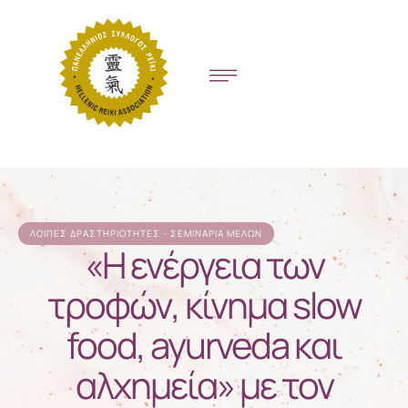
ΛΟΙΠΈΣ ΔΡΑΣΤΗΡΙΌΤΗΤΕΣ - ΣΕΜΙΝΆΡΙΑ ΜΕΛΏΝ
«Η ενέργεια των
τροφών, κίνημα slow
food, ayurveda και
αλχημεία» με τον