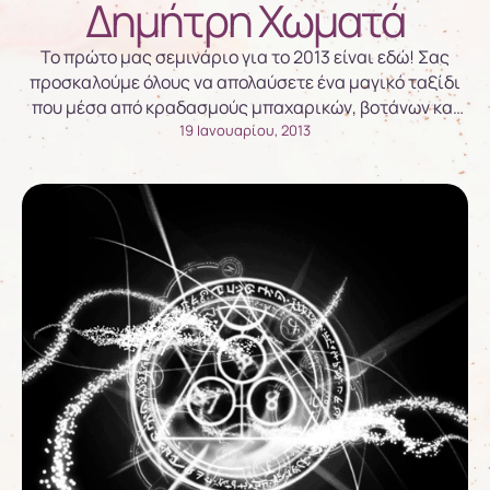
Δημήτρη Χωματά
Το πρώτο μας σεμινάριο για το 2013 είναι εδώ! Σας
προσκαλούμε όλους να απολαύσετε ένα μαγικό ταξίδι
που μέσα από κραδασμούς μπαχαρικών, βοτάνων και
καρπών, θα μας οδηγήσει στην αγάπη και τη χαρά της
19 Ιανουαρίου, 2013
δημιουργίας. Σάββατο 19 Ιανουαρίου «Η ενέργεια των
τροφών, κίνημα slow food, ayurveda και αλχημεία» Οι
γιορτές πέρασαν και όπως κάθε χρόνο …