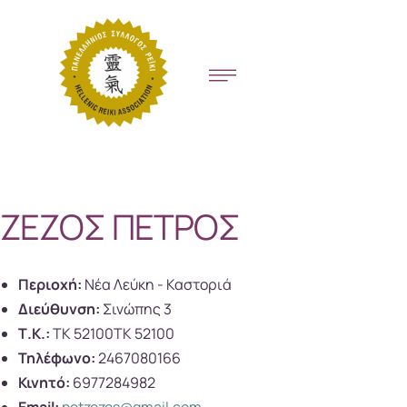
ΖΕΖΟΣ ΠΕΤΡΟΣ
Περιοχή:
Νέα Λεύκη - Καστοριά
Διεύθυνση:
Σινώπης 3
Τ.Κ.:
ΤΚ 52100ΤΚ 52100
Τηλέφωνο:
2467080166
Κινητό:
6977284982